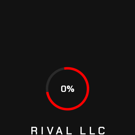
pellentesque. Aliquam sem fringilla ut morbi
tincidunt augue. Ut pharetra sit amet aliquam.
Imperdiet dui accumsan sit amet nulla facilisi
morbi tempus iaculis.
TAGS
0
%
ALIGNMENT
ROTATION
TIRE
WHEEL
SHARE
RIVAL
LLC