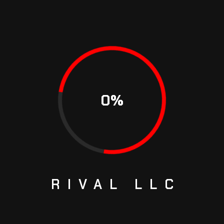
MATION
REVIEWS (0)
0
%
sodales ut eu sem. c scelerisque fermentum dui faucibus in orn
RIVAL
LLC